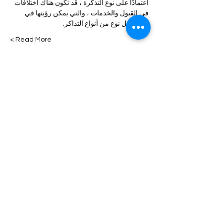
اعتمادًا على نوع التذكرة ، قد تكون هناك اختلافات 
في القبول والخدمات ، والتي يمكن رؤيتها في 
وصف كل نوع من أنواع التذاكر.
Read More >
Tickets
انتهى البيع
السعر
من ‏40.00 US$ إلى ‏100.00 US$
Share This Event