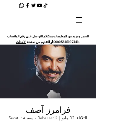
للحجز ومزيد من المعلومات يمكنكم التواصل على رقم الواتساب
.
00905345997443
أو التقديم من صفحة
الأحداث
فرامرز آصف
الثلاثاء، 02 مايو
  |  
Bebek sahili - سفينة Sudatur