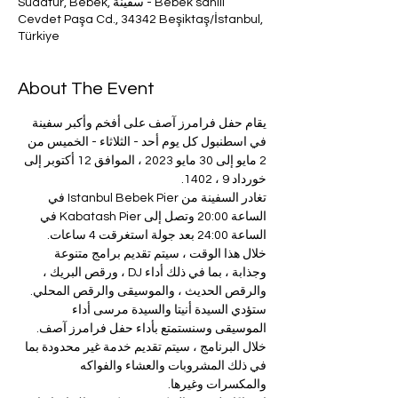
Bebek sahili - سفينة Sudatur, Bebek,
Cevdet Paşa Cd., 34342 Beşiktaş/İstanbul,
Türkiye
About The Event
يقام حفل فرامرز آصف على أفخم وأكبر سفينة 
في اسطنبول كل يوم أحد - الثلاثاء - الخميس من 
2 مايو إلى 30 مايو 2023 ، الموافق 12 أكتوبر إلى 
خورداد 9 ، 1402.
تغادر السفينة من Istanbul Bebek Pier في 
الساعة 20:00 وتصل إلى Kabatash Pier في 
الساعة 24:00 بعد جولة استغرقت 4 ساعات.
خلال هذا الوقت ، سيتم تقديم برامج متنوعة 
وجذابة ، بما في ذلك أداء DJ ، ورقص البريك ، 
والرقص الحديث ، والموسيقى والرقص المحلي.
ستؤدي السيدة أنيتا والسيدة مرسى أداء 
الموسيقى وسنستمتع بأداء حفل فرامرز آصف.
خلال البرنامج ، سيتم تقديم خدمة غير محدودة بما 
في ذلك المشروبات والعشاء والفواكه 
والمكسرات وغيرها.