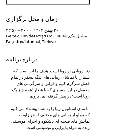
زمان و محل برگزاری
۲۰ بهمن ۱۴۰۳، ۲۰:۰۰ – ۲۳:۵۰
ساحل ببک, Bebek, Cevdet Paşa Cd., 34342
Beşiktaş/İstanbul, Türkiye
درباره برنامه
دنیا رویایی در رویا است. هدف ما این است که 
شما را با تماشای زیبایی های تنگه بسفر در تمام 
فصل سرگرم کنیم و فراتر از سرگرمی های 
معمول در این مسیری که با شعار "همه چیز یک 
رویا است" در پیش گرفته ایم، برویم.
ما نمای استانبول زیبا را به شما پیشنهاد می کنیم 
که مملو از زیبایی های مختلف از هر زاویه، 
نمایش های صحنه ای باشکوه و اجرای موسیقی 
زنده به مراه پذیرایی و نوشیدنی است.