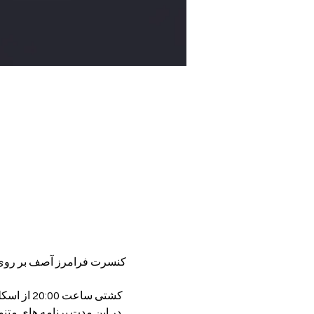
کشتی ساعت 20:00 از اسکله ببک استانبول حرکت می کند و پس از گشت 4 ساعته درساعت 24:00 به اسکله کاباتاش می رسد .
در این مدت برنامه های مت