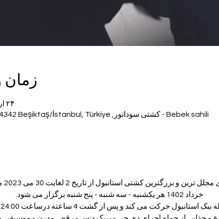
زمان 
۲۴ اردیبهشت ۱۴۰۲، ۲۰:۰۰ – ۲۳:۵۰
Bebek sahili - کشتی سوداتور, Bebek, Cevdet Paşa Cd., 34342 Beşiktaş/İstanbul, Türkiye
خرداد 1402 هر یکشنبه - سه شنبه - پنج شنبه برگزار می شود.
نوع و جذابی از جمله اجرای دی جی - بریک دنس - رقص مدرن - موسیقی 