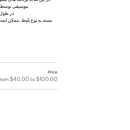
موسیقی توسط خا
در طول ب
بسته به نوع بلیط، ممکن است
Price
rom $40.00 to $100.00