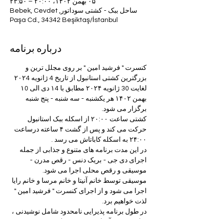
۰۵ بهمن ۱۴۰۲، ۲۰:۰۰ – ۲۳:۵۰
ساحل ببک - کشتی سوداتور, Bebek, Cevdet
Paşa Cd., 34342 Beşiktaş/İstanbul
درباره برنامه
کنسرت " فرشید امین " بر روی مجلل ترین و 
بزرگترین کشتی استانبول از تاریخ 4 ژانویه ۲۰۲4 
لغایت 30 ژانویه ۲۰۲۴ مطابق با ۱4 دی الی ۱0 
بهمن ۱۴۰۲ هر یکشنبه - سه شنبه - پنج شنبه 
برگزار می شود.
کشتی ساعت ۲۰:۰۰ از اسکله ببک استانبول 
حرکت می کند و پس از گشت ۴ ساعته درساعت 
۲۴:۰۰ به اسکله کاباتاش می رسد .
در این مدت برنامه های متنوع و جذابی از جمله 
اجرای دی جی - بریک دنس - رقص مدرن - 
موسیقی و رقص محلی اجرا می شود.
موسیقی توسط خانم آنیتا و خانم مرسا و خانم رایا 
اجرا می شود و از اجرای کنسرت " فرشید امین " 
لذت خواهیم برد.
در طول برنامه پذیرایی نامحدود شامل نوشیدنی ، 