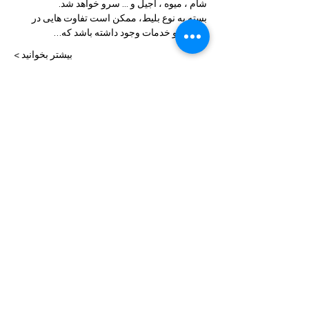
شام ، میوه ، آجیل و ... سرو خواهد شد.
بسته به نوع بلیط، ممکن است تفاوت هایی در 
پذیرش و خدمات وجود داشته باشد که…
بیشتر بخوانید >
بلیط ها
Sale ended
Price
From $45.00 to $130.00
این برنامه را به اشتراک بگذار