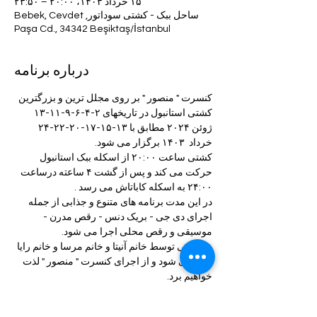
۱۵ خرداد ۱۴۰۳، ۲۰:۰۰ – ۲۳:۵۰
ساحل ببک - کشتی سوداتور, Bebek, Cevdet
Paşa Cd., 34342 Beşiktaş/İstanbul
درباره برنامه
کنسرت " منصور " بر روی مجلل ترین و بزرگترین 
کشتی استانبول در تاریخهای ۲-۴-۶-۹-۱۱-۱۳ 
ژوئن ۲۰۲۴ مطابق با ۱۳-۱۵-۱۷-۲۰-۲۲-۲۴ 
خرداد  ۱۴۰۳ برگزار می شود.
کشتی ساعت ۲۰:۰۰ از اسکله ببک استانبول 
حرکت می کند و پس از گشت ۴ ساعته درساعت 
۲۴:۰۰ به اسکله کاباتاش می رسد .
در این مدت برنامه های متنوع و جذابی از جمله 
اجرای دی جی - بریک دنس - رقص مدرن - 
موسیقی و رقص محلی اجرا می شود.
موسیقی توسط خانم آنیتا و خانم مرسا و خانم رایا 
اجرا می شود و از اجرای کنسرت " منصور " لذت 
خواهیم برد.
در طول برنامه پذیرایی نامحدود شامل نوشیدنی ، 
شام ، میوه ، آجیل و ... سرو خواهد شد.