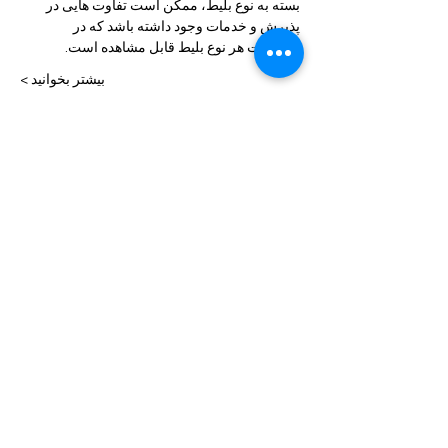
بسته به نوع بلیط، ممکن است تفاوت هایی در 
پذیرش و خدمات وجود داشته باشد که در 
توضیحات هر نوع بلیط قابل مشاهده است.
بیشتر بخوانید >
بلیط ها
Sale ended
Price
From $50.00 to $130.00
این برنامه را به اشتراک بگذار