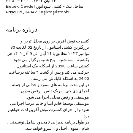
۲۳ آبان ۱۴۰۲، ۲۰:۰۰ – ۲۳:۵۰
ساحل ببک - کشتی سوداتور, Bebek, Cevdet
Paşa Cd., 34342 Beşiktaş/İstanbul
درباره برنامه
کنسرت نوش آفرین بر روی مجلل ترین و 
بزرگترین کشتی استانبول از تاریخ 02  لغایت 30 
نوامبر ۲۰۲۳ مطابق با 11 آبان الی 9 آذر ۱۴۰۲ هر 
یکشنبه - سه شنبه - پنج شنبه برگزار می شود.
کشتی ساعت 20:00 از اسکله ببک استانبول 
حرکت می کند و پس از گشت ۴ ساعته درساعت 
24:00 به اسکله کاباتاش می رسد .
در این مدت برنامه های متنوع و جذابی از جمله 
اجرای دی جی - بریک دنس - رقص مدرن - 
موسیقی و رقص محلی اجرا می شود.
موسیقی توسط خانم آنیتا و خانم مرسا اجرا می 
شود و از اجرای کنسرت نوش آفرین لذت خواهیم 
برد.
در طول برنامه پذیرایی نامحدود شامل نوشیدنی ، 
شام ، میوه ، آجیل و ... سرو خواهد شد.