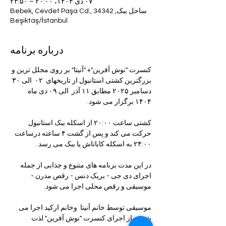
۰۷ دی ۱۴۰۴، ۲۰:۰۰ – ۲۳:۵۰
ساحل ببک, Bebek, Cevdet Paşa Cd., 34342
Beşiktaş/İstanbul
درباره برنامه
کنسرت "نوش آفرین"+ "آنیتا" بر روی مجلل ترین و 
بزرگترین کشتی استانبول از تاریخهای  ۰۲  الی ۳۰ 
دسامبر ۲۰۲۵ مطابق ۱۱ آذر  الی ۰۹ دی ماه  
۱۴۰۴ برگزار می شود.
کشتی ساعت ۲۰:۰۰ از اسکله ببک استانبول 
حرکت می کند و پس از گشت ۴ ساعته درساعت 
۲۴:۰۰ به اسکله کاباتاش یا ببک می رسد .
در این مدت برنامه های متنوع و جذابی از جمله 
اجرای دی جی - بریک دنس - رقص مدرن - 
موسیقی و رقص محلی اجرا می شود.
موسیقی توسط خانم آنیتا  وخانم ارکید اجرا می 
شود و از اجرای کنسرت "نوش آفرین" لذت 