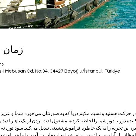
زمان 
۲۶ شهریور ۱۴۰۳، ۱۲:۰۰ 
s-i Mebusan Cd. No:34, 34427 Beyoğlu/İstanbul, Türkiye
تصور کنید، بر روی آب‌های آرام در حرکت هستید و نسیم
جلل، در حالی که مناظر خیره‌کننده دور تا دور شما را احاطه کرده، مشغول لذت بردن از یک ناه
نورهای رمانتیک و خدمات بی‌نظیر، این تجربه را به
ماجراجویی در دل دریا است که لحظاتی از آرامش و لذت را