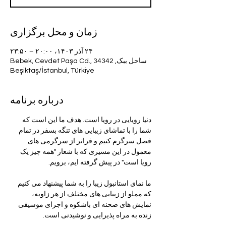
زمان و محل برگزاری
۲۴ آذر ۱۴۰۳، ۲۰:۰۰ – ۲۳:۵۰
ساحل ببک, Bebek, Cevdet Paşa Cd., 34342
Beşiktaş/İstanbul, Türkiye
درباره برنامه
دنیا رویایی در رویا است. هدف ما این است که 
شما را با تماشای زیبایی های تنگه بسفر در تمام 
فصل سرگرم کنیم و فراتر از سرگرمی های 
معمول در این مسیری که با شعار "همه چیز یک 
رویا است" در پیش گرفته ایم، برویم.
ما نمای استانبول زیبا را به شما پیشنهاد می کنیم 
که مملو از زیبایی های مختلف از هر زاویه، 
نمایش های صحنه ای باشکوه و اجرای موسیقی 
زنده به مراه پذیرایی و نوشیدنی است.