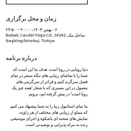
زمان و محل برگزاری
۰۶ بهمن ۱۴۰۳، ۲۰:۰۰ – ۲۳:۵۰
ساحل ببک, Bebek, Cevdet Paşa Cd., 34342
Beşiktaş/İstanbul, Türkiye
درباره برنامه
دنیا رویایی در رویا است. هدف ما این است که 
شما را با تماشای زیبایی های تنگه بسفر در تمام 
فصل سرگرم کنیم و فراتر از سرگرمی های 
معمول در این مسیری که با شعار "همه چیز یک 
رویا است" در پیش گرفته ایم، برویم.
ما نمای استانبول زیبا را به شما پیشنهاد می کنیم 
که مملو از زیبایی های مختلف از هر زاویه، 
نمایش های صحنه ای باشکوه و اجرای موسیقی 
زنده به مراه پذیرایی و نوشیدنی است.