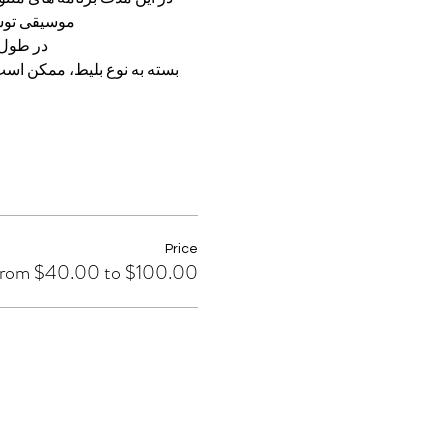
موسیقی توسط
در طول ب
بسته به نوع بلیط، ممکن است
Price
rom $40.00 to $100.00