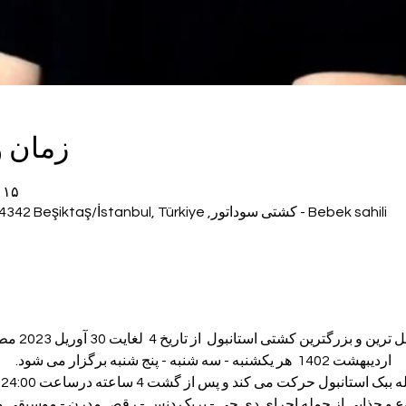
زمان 
۱۵ فروردین ۱۴۰۲، ۲۰:۰۰ – ۲۳:۵۰
Bebek sahili - کشتی سوداتور, Bebek, Cevdet Paşa Cd., 34342 Beşiktaş/İstanbul, Türkiye
اردیبهشت 1402  هر یکشنبه - سه شنبه - پنج شنبه برگزار می شود.
نوع و جذابی از جمله اجرای دی جی - بریک دنس - رقص مدرن - موسیقی 