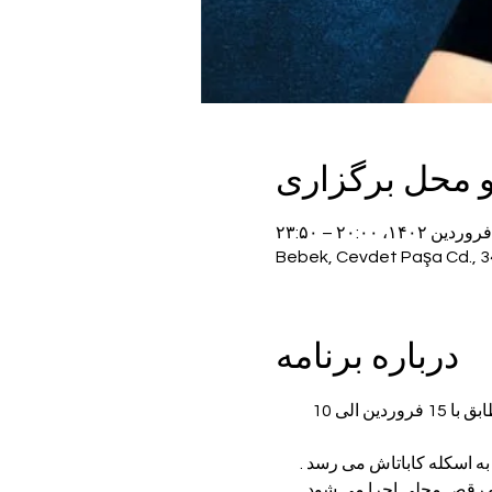
و محل برگزاری
درباره برنامه
کنسرت سندی بر روی مجلل ترین و بزرگترین کشتی استانبول  از تاریخ 4  لغایت 30 آوریل 2023 مطابق با 15 فروردین الی 10 
و رقص محلی اجرا می شود.