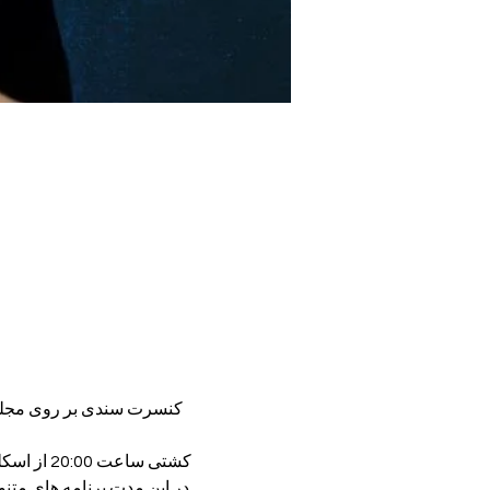
کشتی ساعت 20:00 از اسکله ببک استانبول حرکت می کند و پس از گشت 4 ساعته درساعت 24:00 به اسکله کاباتاش می رسد .
در این مدت برنامه های مت