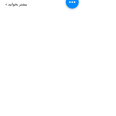
بیشتر بخوانید >
بلیط ها
Sale ended
Price
From $45.00 to $130.00
این برنامه را به اشتراک بگذار
راهنمایی