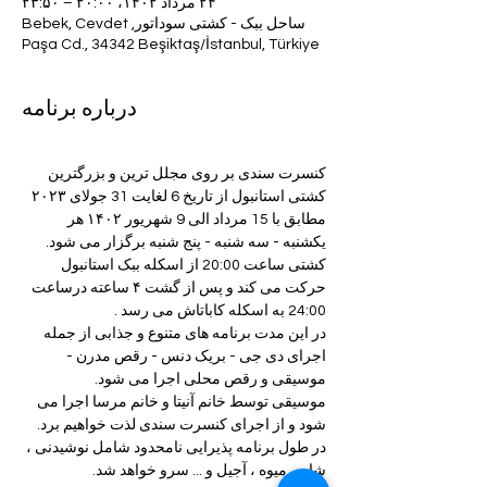
۲۴ مرداد ۱۴۰۲، ۲۰:۰۰ – ۲۳:۵۰
ساحل ببک - کشتی سوداتور, Bebek, Cevdet
Paşa Cd., 34342 Beşiktaş/İstanbul, Türkiye
درباره برنامه
کنسرت سندی بر روی مجلل ترین و بزرگترین 
کشتی استانبول از تاریخ 6 لغایت 31 جولای ۲۰۲۳ 
مطابق با 15 مرداد الی 9 شهریور ۱۴۰۲ هر 
یکشنبه - سه شنبه - پنج شنبه برگزار می شود.
کشتی ساعت 20:00 از اسکله ببک استانبول 
حرکت می کند و پس از گشت ۴ ساعته درساعت 
24:00 به اسکله کاباتاش می رسد .
در این مدت برنامه های متنوع و جذابی از جمله 
اجرای دی جی - بریک دنس - رقص مدرن - 
موسیقی و رقص محلی اجرا می شود.
موسیقی توسط خانم آنیتا و خانم مرسا اجرا می 
شود و از اجرای کنسرت سندی لذت خواهیم برد.
در طول برنامه پذیرایی نامحدود شامل نوشیدنی ، 
شام ، میوه ، آجیل و ... سرو خواهد شد.