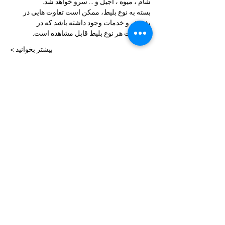
شام ، میوه ، آجیل و ... سرو خواهد شد.
بسته به نوع بلیط، ممکن است تفاوت هایی در 
پذیرش و خدمات وجود داشته باشد که در 
توضیحات هر نوع بلیط قابل مشاهده است.
بیشتر بخوانید >
بلیط ها
Sale ended
Price
From $50.00 to $170.00
این برنامه را به اشتراک بگذار