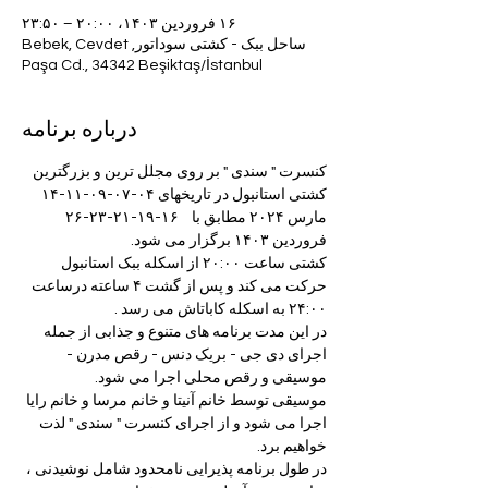
۱۶ فروردین ۱۴۰۳، ۲۰:۰۰ – ۲۳:۵۰
ساحل ببک - کشتی سوداتور, Bebek, Cevdet
Paşa Cd., 34342 Beşiktaş/İstanbul
درباره برنامه
کنسرت " سندی " بر روی مجلل ترین و بزرگترین 
کشتی استانبول در تاریخهای ۰۴-۰۷-۰۹-۱۱-۱۴ 
مارس ۲۰۲۴ مطابق با    ۱۶-۱۹-۲۱-۲۳-۲۶ 
فروردین ۱۴۰۳ برگزار می شود.
کشتی ساعت ۲۰:۰۰ از اسکله ببک استانبول 
حرکت می کند و پس از گشت ۴ ساعته درساعت 
۲۴:۰۰ به اسکله کاباتاش می رسد .
در این مدت برنامه های متنوع و جذابی از جمله 
اجرای دی جی - بریک دنس - رقص مدرن - 
موسیقی و رقص محلی اجرا می شود.
موسیقی توسط خانم آنیتا و خانم مرسا و خانم رایا 
اجرا می شود و از اجرای کنسرت " سندی " لذت 
خواهیم برد.
در طول برنامه پذیرایی نامحدود شامل نوشیدنی ، 