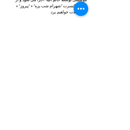
موسیقی توسط خانم آنیتا  اجرا می شود و از 
اجرای کنسرت "شهرام شب پره" + "پیروز" + 
"هژار" لذت خواهیم برد.
در طول برنامه پذیرایی نامحدود شامل نوشیدنی ، 
شام ، میوه ، آجیل و ... سرو خواهد شد.
بسته به نوع بلیط، ممکن است تفاوت هایی در 
پذیرش و خدمات وجود داشته باشد که در 
توضیحات هر نوع بلیط قابل مشاهده است.
بیشتر بخوانید >
این برنامه را به اشتراک بگذار