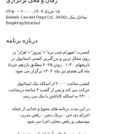
زمان و محل برگزاری
۱۵ خرداد ۱۴۰۴، ۲۰:۰۰ – ۲۳:۵۰
ساحل ببک, Bebek, Cevdet Paşa Cd., 34342
Beşiktaş/İstanbul
درباره برنامه
کنسرت "شهرام شب پره" + "پیروز" + "هژار" بر 
روی مجلل ترین و بزرگترین کشتی استانبول در 
تاریخهای ۳۰-۰۱ ژوئن ۲۰۲۵ مطابق یازدهم خرداد 
ماه الی هشتم تیر ماه  ۱۴۰۴ برگزار می شود.
کشتی ساعت ۲۰:۰۰ از اسکله ببک استانبول 
حرکت می کند و پس از گشت ۴ ساعته درساعت 
۲۴:۰۰ به اسکله کاباتاش یا ببک می رسد .
در این مدت برنامه های متنوع و جذابی از جمله 
اجرای دی جی - بریک دنس - رقص مدرن - 
موسیقی و رقص محلی اجرا می شود.