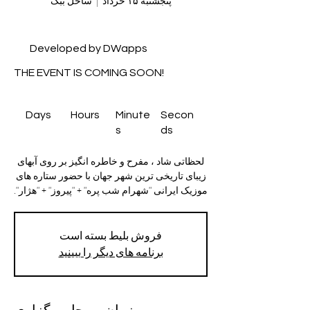
پنجشنبه ۱۵ خرداد
  |  
ساحل ببک
Developed by DWapps
THE EVENT IS COMING SOON!
Days
Hours
Minute
Secon
s
ds
لحظاتی شاد ، مفرح و خاطره انگیز بر روی آبهای
زیبای تاریخی ترین شهر جهان با حضور ستاره های
موزیک ایرانی "شهرام شب پره" + "پیروز" + "هژار".
فروش بلیط بسته است
برنامه های دیگر را ببینید