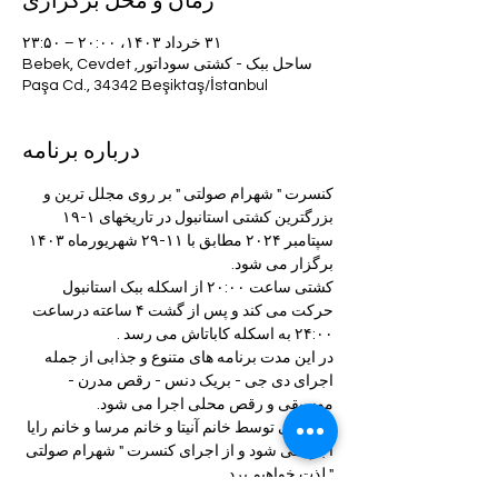
زمان و محل برگزاری
۳۱ خرداد ۱۴۰۳، ۲۰:۰۰ – ۲۳:۵۰
ساحل ببک - کشتی سوداتور, Bebek, Cevdet
Paşa Cd., 34342 Beşiktaş/İstanbul
درباره برنامه
کنسرت " شهرام صولتی " بر روی مجلل ترین و 
بزرگترین کشتی استانبول در تاریخهای ۱-۱۹ 
سپتامبر ۲۰۲۴ مطابق با ۱۱-۲۹ شهریورماه ۱۴۰۳ 
برگزار می شود.
کشتی ساعت ۲۰:۰۰ از اسکله ببک استانبول 
حرکت می کند و پس از گشت ۴ ساعته درساعت 
۲۴:۰۰ به اسکله کاباتاش می رسد .
در این مدت برنامه های متنوع و جذابی از جمله 
اجرای دی جی - بریک دنس - رقص مدرن - 
موسیقی و رقص محلی اجرا می شود.
موسیقی توسط خانم آنیتا و خانم مرسا و خانم رایا 
اجرا می شود و از اجرای کنسرت " شهرام صولتی 
" لذت خواهیم برد.