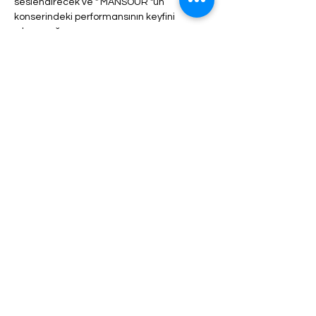
seslendirecek ve " MANSOUR "un 
konserindeki performansının keyfini 
çıkaracağız.
Program süresince içecek, akşam yemeği, 
meyve, kuruyemiş vb. sınırsız servis 
yapılacaktır.
Bilet türüne bağlı olarak, her bilet türünün 
açıklamasında görülebilecek olan giriş ve 
hizmetlerde farklılıklar olabilir.
Daha fazlası >
Bu Etkinliği Paylaş
YARDIM