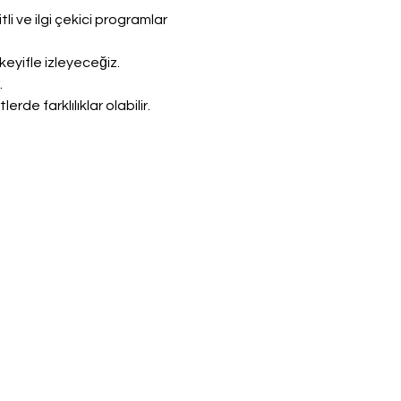
 ve ilgi çekici programlar 
yifle izleyeceğiz.
.
de farklılıklar olabilir.