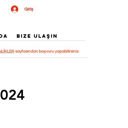
Giriş
DA
Bize Ulaşın
NLİKLER
sayfasından başvuru yapabilirsiniz.
2024