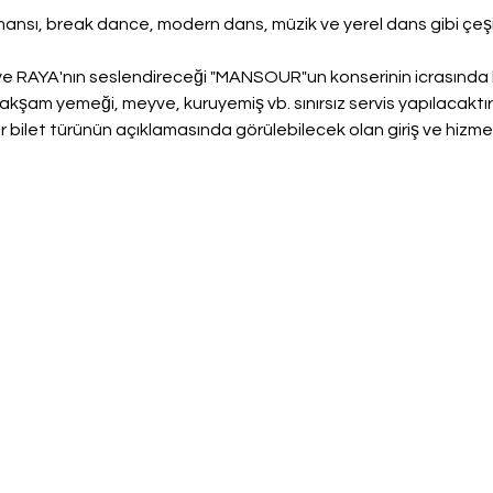
ansı, break dance, modern dans, müzik ve yerel dans gibi çeşitli
e RAYA'nın seslendireceği "MANSOUR"un konserinin icrasında ke
kşam yemeği, meyve, kuruyemiş vb. sınırsız servis yapılacaktır
r bilet türünün açıklamasında görülebilecek olan giriş ve hizmetler