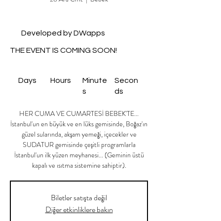
Developed by DWapps
THE EVENT IS COMING SOON!
Days
Hours
Minute
Secon
s
ds
HER CUMA VE CUMARTESİ BEBEK'TE...
İstanbul'un en büyük ve en lüks gemisinde, Boğaz'ın
güzel sularında, akşam yemeği, içecekler ve
SUDATUR gemisinde çeşitli programlarla
İstanbul'un ilk yüzen meyhanesi... (Geminin üstü
kapalı ve ısıtma sistemine sahiptir).
Biletler satışta değil
Diğer etkinliklere bakın