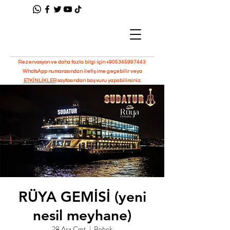
Rezervasyon ve daha fazla bilgi için
+905345997443
WhatsApp numarasından iletişime geçebilir veya
ETKİNLİKLER
sayfasından başvuru yapabilirsiniz.
RÜYA GEMİSİ (yeni
nesil meyhane)
28 Ara Cmt
  |  
Bebek