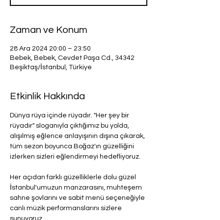
Zaman ve Konum
28 Ara 2024 20:00 – 23:50
Bebek, Bebek, Cevdet Paşa Cd., 34342
Beşiktaş/İstanbul, Türkiye
Etkinlik Hakkında
Dünya rüya içinde rüyadır. "Her şey bir 
rüyadır" sloganıyla çıktığımız bu yolda, 
alışılmış eğlence anlayışının dışına çıkarak, 
tüm sezon boyunca Boğaz'ın güzelliğini 
izlerken sizleri eğlendirmeyi hedefliyoruz.
Her açıdan farklı güzelliklerle dolu güzel 
İstanbul'umuzun manzarasını, muhteşem 
sahne şovlarını ve sabit menü seçeneğiyle 
canlı müzik performanslarını sizlere 
sunuyoruz.