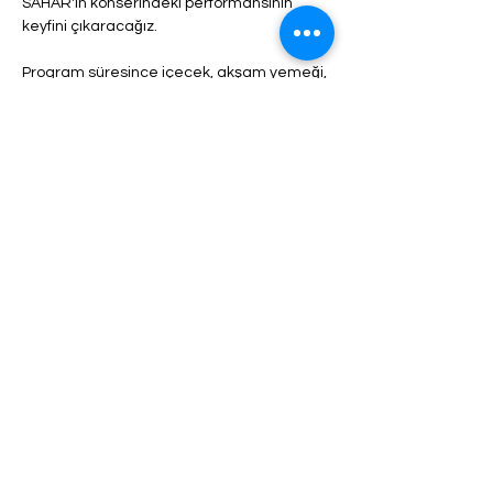
SAHAR'ın konserindeki performansının 
keyfini çıkaracağız.
Program süresince içecek, akşam yemeği, 
meyve, kuruyemiş vb. sınırsız servis 
yapılacaktır.
Bilet türüne bağlı olarak, her bilet türünün 
açıklamasında görülebilecek olan giriş ve 
hizmetlerde farklılıklar olabilir.
Daha fazlası >
Bu Etkinliği Paylaş