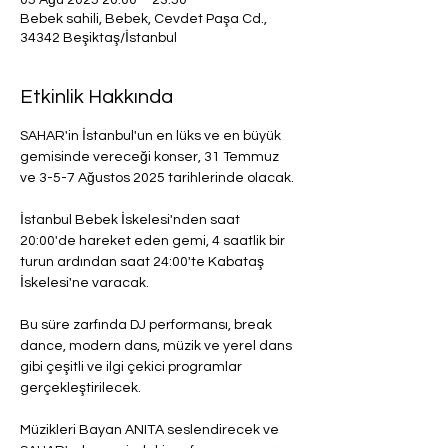
05 Ağu 2025 20:00 – 23:50
Bebek sahili, Bebek, Cevdet Paşa Cd.,
34342 Beşiktaş/İstanbul
Etkinlik Hakkında
SAHAR'in İstanbul'un en lüks ve en büyük 
gemisinde vereceği konser, 31 Temmuz 
ve 3-5-7 Ağustos 2025 tarihlerinde olacak.
İstanbul Bebek İskelesi'nden saat 
20:00'de hareket eden gemi, 4 saatlik bir 
turun ardından saat 24:00'te Kabataş 
İskelesi'ne varacak.
Bu süre zarfında DJ performansı, break 
dance, modern dans, müzik ve yerel dans 
gibi çeşitli ve ilgi çekici programlar 
gerçekleştirilecek.
Müzikleri Bayan ANITA seslendirecek ve 