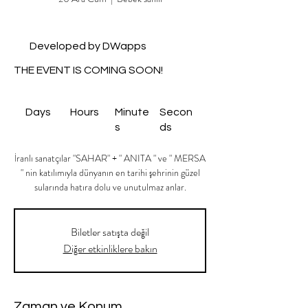
Developed by DWapps
THE EVENT IS COMING SOON!
Days
Hours
Minute
Secon
s
ds
İranlı sanatçılar "SAHAR" + " ANITA " ve " MERSA
" nin katılımıyla dünyanın en tarihi şehrinin güzel
sularında hatıra dolu ve unutulmaz anlar.
Biletler satışta değil
Diğer etkinliklere bakın
Zaman ve Konum