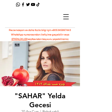
Rezervasyon ve daha fazla bilgi için
+905345997443
WhatsApp numarasından iletişime geçebilir veya
ETKİNLİKLER
sayfasından başvuru yapabilirsiniz.
"SAHAR" Yelda
Gecesi
20 Ara Cum
  |  
Bebek sahili