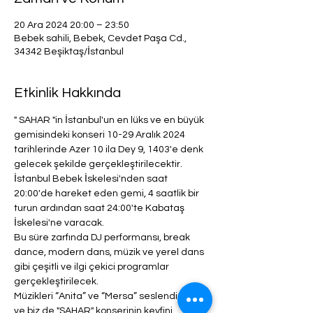
20 Ara 2024 20:00 – 23:50
Bebek sahili, Bebek, Cevdet Paşa Cd.,
34342 Beşiktaş/İstanbul
Etkinlik Hakkında
" SAHAR "in İstanbul'un en lüks ve en büyük 
gemisindeki konseri 10-29 Aralık 2024 
tarihlerinde Azer 10 ila Dey 9, 1403'e denk 
gelecek şekilde gerçekleştirilecektir.
İstanbul Bebek İskelesi'nden saat 
20:00'de hareket eden gemi, 4 saatlik bir 
turun ardından saat 24:00'te Kabataş 
İskelesi'ne varacak.
Bu süre zarfında DJ performansı, break 
dance, modern dans, müzik ve yerel dans 
gibi çeşitli ve ilgi çekici programlar 
gerçekleştirilecek.
Müzikleri “Anita” ve “Mersa” seslendirecek 
ve biz de "SAHAR" konserinin keyfini 