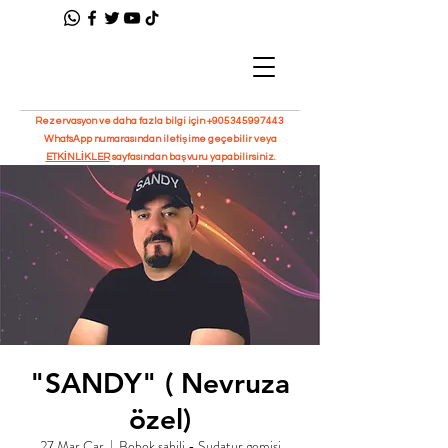
Rezervasyon ve daha fazla bilgi için
+905345997443
WhatsApp numarasından iletişime geçebilir veya
ETKİNLİKLER
sayfasından başvuru yapabilirsiniz.
"SANDY" ( Nevruza
özel)
27 Mar Çar
  |  
Bebek sahili - Sudatur gemisi