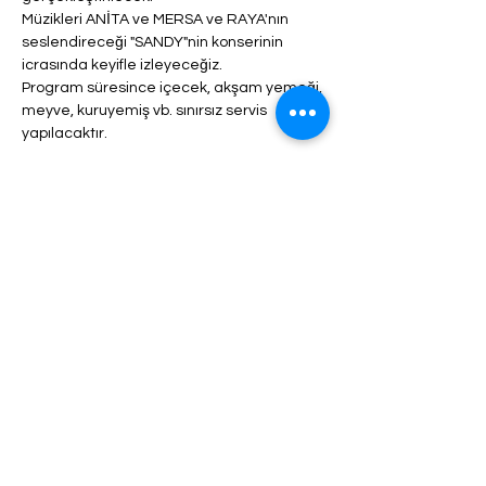
Müzikleri ANİTA ve MERSA ve RAYA'nın 
seslendireceği "SANDY"nin konserinin 
icrasında keyifle izleyeceğiz.
Program süresince içecek, akşam yemeği, 
meyve, kuruyemiş vb. sınırsız servis 
yapılacaktır.
Daha fazlası >
Biletler
Satış bitti
Fiyat
$70,00 - $200,00 arası