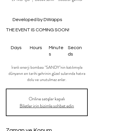
Developed by DWapps
THE EVENT IS COMING SOON!
Days
Hours
Minute
Secon
s
ds
İranlı enerji bombası "SANDY"nin katılımıyla
dünyanın en tarihi şehrinin güzel sularında hatıra
dolu ve unutulmaz anlar.
Online satışlar kapalı
Biletler için bizimle sohbet edin
Zaman ve Konum