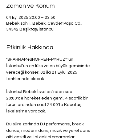
Zaman ve Konum
04 Eyl 2025 20:00 – 23:50
Bebek sahili, Bebek, Cevdet Paşa Cd.,
34342 Beşiktaş/İstanbul
Etkinlik Hakkında
"SHAHRAM+SHOHREH+PYRUZ" 'un 
İstanbul'un en lüks ve en büyük gemisinde 
vereceği konser, 02 ila 21 Eylul 2025 
tarihlerinde olacak.
İstanbul Bebek İskelesi'nden saat 
20:00'de hareket eden gemi, 4 saatlik bir 
turun ardından saat 24:00'te Kabataş 
İskelesi'ne varacak.
Bu süre zarfında DJ performansı, break 
dance, modern dans, müzik ve yerel dans 
gibi çeşitli ve ilgi çekici programlar 