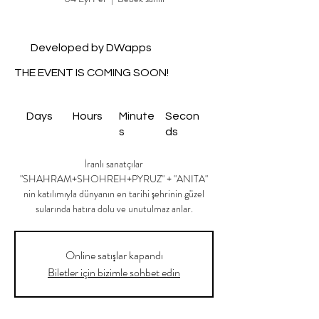
Developed by DWapps
THE EVENT IS COMING SOON!
Days
Hours
Minute
Secon
s
ds
İranlı sanatçılar
"SHAHRAM+SHOHREH+PYRUZ" + "ANITA"
nin katılımıyla dünyanın en tarihi şehrinin güzel
sularında hatıra dolu ve unutulmaz anlar.
Online satışlar kapandı
Biletler için bizimle sohbet edin