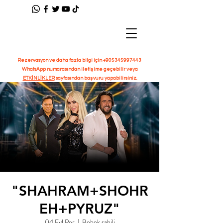
Rezervasyon ve daha fazla bilgi için
+905345997443
WhatsApp numarasından iletişime geçebilir veya
ETKİNLİKLER
sayfasından başvuru yapabilirsiniz.
"SHAHRAM+SHOHR
EH+PYRUZ"
04 Eyl Per
  |  
Bebek sahili