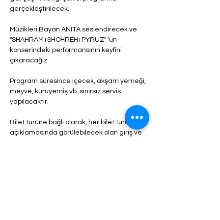
gerçekleştirilecek.
Müzikleri Bayan ANITA seslendirecek ve 
"SHAHRAM+SHOHREH+PYRUZ" 'un 
konserindeki performansının keyfini 
çıkaracağız.
Program süresince içecek, akşam yemeği, 
meyve, kuruyemiş vb. sınırsız servis 
yapılacaktır.
Bilet türüne bağlı olarak, her bilet türünün 
açıklamasında görülebilecek olan giriş ve 
hizmetlerde farklılıklar olabilir.
Daha fazlası >
Biletler