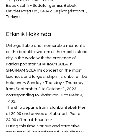
17 Eyl 2023 20:00 – 23:50
Bebek sahili - Sudatur gemisi, Bebek,
Cevdet Paşa Cd., 34342 Beşiktaş/İstanbul,
Türkiye
Etkinlik Hakkında
Unforgettable and memorable moments 
on the beautiful waters of the most historic 
city in the world with the presence of 
Iranian pop star "SHAHRAM SOLATI".
SHAHRAM SOLATI's concert on the most 
luxurious and largest ship in Istanbul will be 
held every Sunday - Tuesday - Thursday 
from September 3 to October 1, 2023 
corresponding to Shahrivar 12 to Mehr 9, 
1402.
The ship departs from Istanbul Bebek Pier 
at 20:00 and arrives at Kabatash Pier at 
24:00 after a 4-hour tour.
During this time, various and attractive 