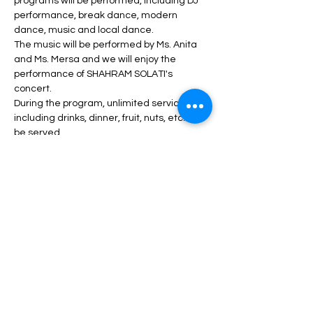
programs will be performed, including DJ 
performance, break dance, modern 
dance, music and local dance.
The music will be performed by Ms. Anita 
and Ms. Mersa and we will enjoy the 
performance of SHAHRAM SOLATI's 
concert.
During the program, unlimited service 
including drinks, dinner, fruit, nuts, etc. will 
be served.
Daha fazlası >
Biletler
Satış bitti
Fiyat
$70,00 - $160,00 arası